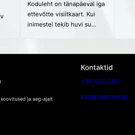
Koduleht on tänapäeval iga
ettevõtte visiitkaart. Kui
ev
inimestel tekib huvi su…
Kontaktid
a
+372 5770 3395
Kontakt@aronlatt.ee
 soovitused ja aeg-ajalt