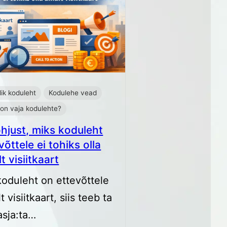
ik koduleht
Kodulehe vead
 on vaja kodulehte?
hjust, miks koduleht
võttele ei tohiks olla
lt visiitkaart
koduleht on ettevõttele
t visiitkaart, siis teeb ta
asja:ta…