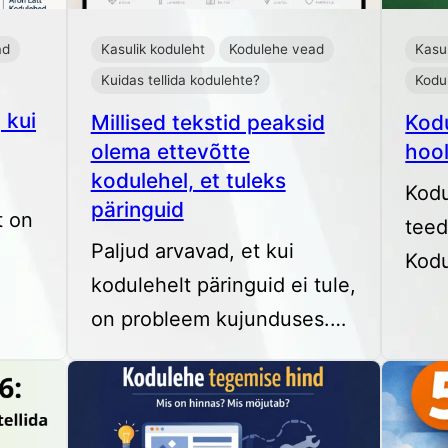
ad
Kasulik koduleht
Kodulehe vead
Kasul
Kuidas tellida kodulehte?
Kodu
 kui
Millised tekstid peaksid
Kod
olema ettevõtte
hoo
kodulehel, et tuleks
Kodu
päringuid
t on
teed
Paljud arvavad, et kui
Kod
kodulehelt päringuid ei tule,
on probleem kujunduses.…