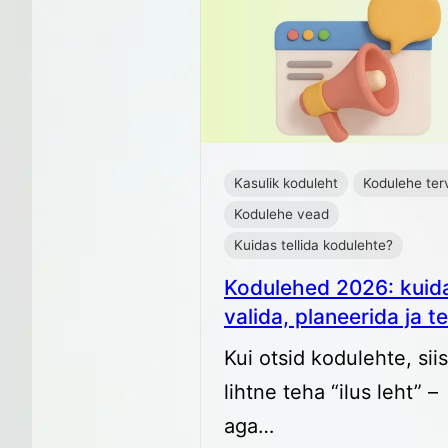
Kasulik koduleht
Kodulehe ter
Kodulehe vead
Kuidas tellida kodulehte?
Kodulehed 2026: kuid
valida, planeerida ja te
Kui otsid kodulehte, sii
lihtne teha “ilus leht” –
aga…