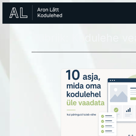
Liigu
sisu
juurde
Rubriik:
Kodulehe ve