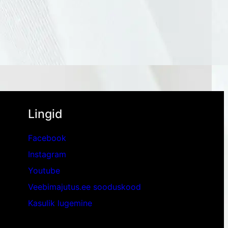
Lingid
Facebook
Instagram
Youtube
Veebimajutus.ee sooduskood
Kasulik lugemine