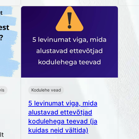
vis
Kodulehe vead
5 levinumat viga, mida
alustavad ettevõtjad
kodulehega teevad (ja
kuidas neid vältida)
lt