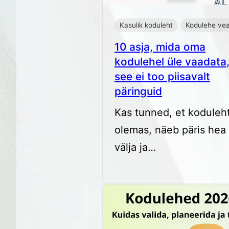
Kasulik koduleht
Kodulehe ve
10 asja, mida oma
kodulehel üle vaadata,
see ei too piisavalt
päringuid
Kas tunned, et koduleh
olemas, näeb päris hea
välja ja…