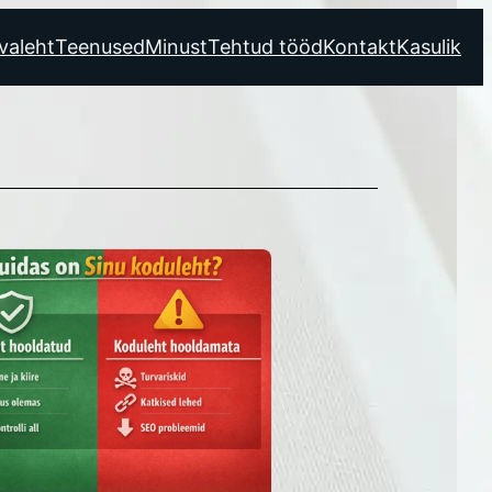
valeht
Teenused
Minust
Tehtud tööd
Kontakt
Kasulik