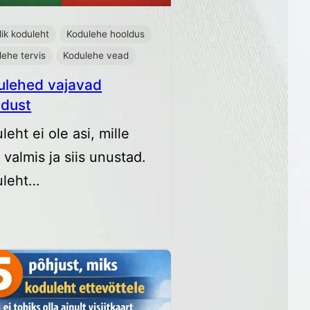
ik koduleht
Kodulehe hooldus
lehe tervis
Kodulehe vead
ulehed vajavad
ldust
leht ei ole asi, mille
 valmis ja siis unustad.
uleht…