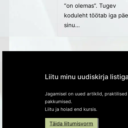
“on olemas”. Tugev
koduleht töötab iga pä
sinu…
Liitu minu uudiskirja listig
Jagamisel on uued artiklid, praktilised
pakkumised.
Liitu ja hoiad end kursis.
Täida liitumisvorm