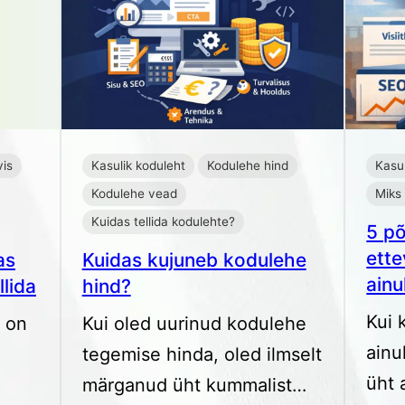
vis
Kasulik koduleht
Kodulehe hind
Kasul
Kodulehe vead
Miks
Kuidas tellida kodulehte?
5 põ
ette
as
Kuidas kujuneb kodulehe
ainu
llida
hind?
Kui 
s on
Kui oled uurinud kodulehe
ainul
tegemise hinda, oled ilmselt
üht 
märganud üht kummalist…