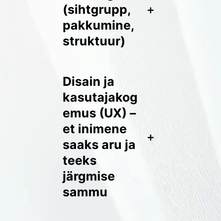
(sihtgrupp,
+
pakkumine,
struktuur)
Disain ja
kasutajakog
emus (UX) –
et inimene
+
saaks aru ja
teeks
järgmise
sammu