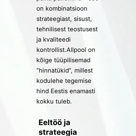
on kombinatsioon
strateegiast, sisust,
tehnilisest teostusest
ja kvaliteedi
kontrollist.Allpool on
kõige tüüpilisemad
“hinnatükid”, millest
kodulehe tegemise
hind Eestis enamasti
kokku tuleb.
Eeltöö ja
strateegia