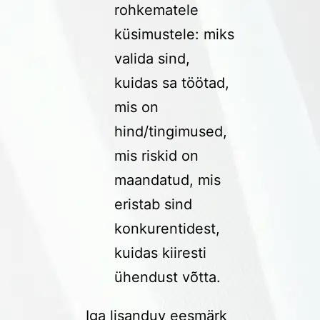
rohkematele
küsimustele: miks
valida sind,
kuidas sa töötad,
mis on
hind/tingimused,
mis riskid on
maandatud, mis
eristab sind
konkurentidest,
kuidas kiiresti
ühendust võtta.
Iga lisanduv eesmärk