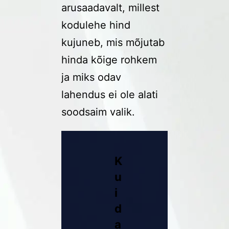
arusaadavalt, millest
kodulehe hind
kujuneb, mis mõjutab
hinda kõige rohkem
ja miks odav
lahendus ei ole alati
soodsaim valik.
K
u
i
d
a