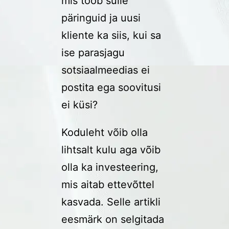
mis toob sulle
päringuid ja uusi
kliente ka siis, kui sa
ise parasjagu
sotsiaalmeedias ei
postita ega soovitusi
ei küsi?
Koduleht võib olla
lihtsalt kulu aga võib
olla ka investeering,
mis aitab ettevõttel
kasvada. Selle artikli
eesmärk on selgitada