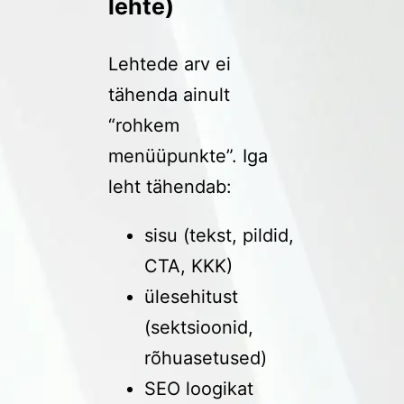
lehte)
Lehtede arv ei
tähenda ainult
“rohkem
menüüpunkte”. Iga
leht tähendab:
sisu (tekst, pildid,
CTA, KKK)
ülesehitust
(sektsioonid,
rõhuasetused)
SEO loogikat