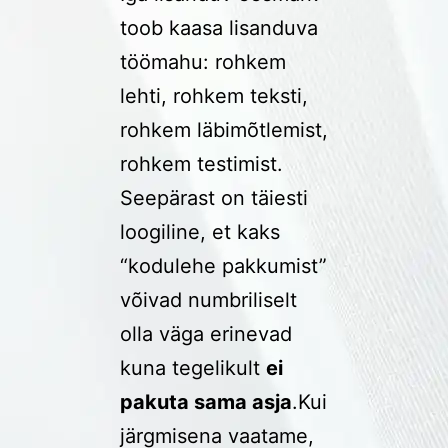
toob kaasa lisanduva
töömahu: rohkem
lehti, rohkem teksti,
rohkem läbimõtlemist,
rohkem testimist.
Seepärast on täiesti
loogiline, et kaks
“kodulehe pakkumist”
võivad numbriliselt
olla väga erinevad
kuna tegelikult
ei
pakuta sama asja
.Kui
järgmisena vaatame,