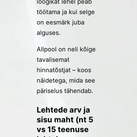
loogikat lehel peab
töötama ja kui selge
on eesmärk juba
alguses.
Allpool on neli kõige
tavalisemat
hinnatõstjat – koos
näidetega, mida see
päriselus tähendab.
Lehtede arv ja
sisu maht (nt 5
vs 15 teenuse