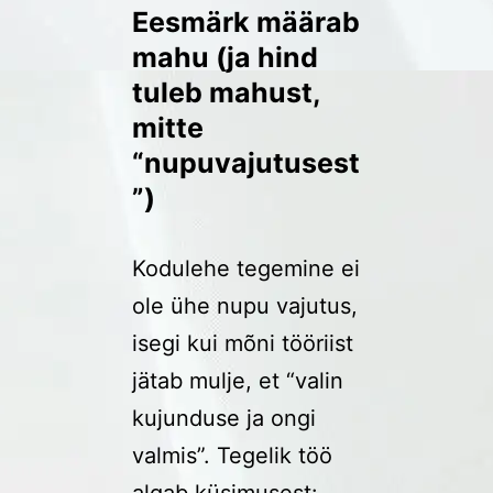
Eesmärk määrab
mahu (ja hind
tuleb mahust,
mitte
“nupuvajutusest
”)
Kodulehe tegemine ei
ole ühe nupu vajutus,
isegi kui mõni tööriist
jätab mulje, et “valin
kujunduse ja ongi
valmis”. Tegelik töö