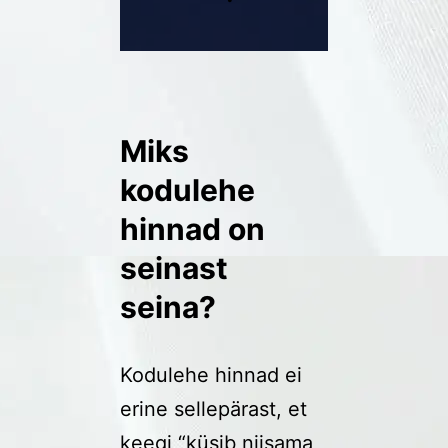
Miks
kodulehe
hinnad on
seinast
seina?
Kodulehe hinnad ei
erine sellepärast, et
keegi “küsib niisama