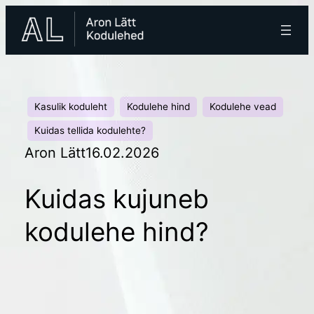
Liigu
sisu
juurde
Kasulik koduleht
Kodulehe hind
Kodulehe vead
Kuidas tellida kodulehte?
Aron Lätt
16.02.2026
Kuidas kujuneb
kodulehe hind?