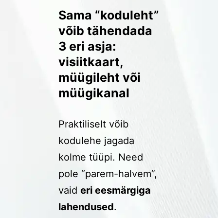
Sama “koduleht”
võib tähendada
3 eri asja:
visiitkaart,
müügileht või
müügikanal
Praktiliselt võib
kodulehe jagada
kolme tüüpi. Need
pole “parem-halvem”,
vaid
eri eesmärgiga
lahendused
.