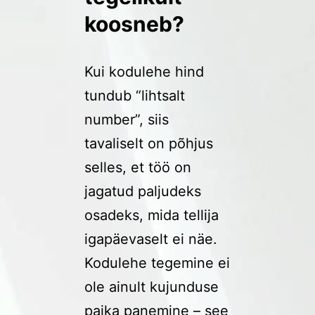
koosneb?
Kui kodulehe hind
tundub “lihtsalt
number”, siis
tavaliselt on põhjus
selles, et töö on
jagatud paljudeks
osadeks, mida tellija
igapäevaselt ei näe.
Kodulehe tegemine ei
ole ainult kujunduse
paika panemine – see