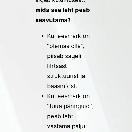
algab küsimusest:
mida see leht peab
saavutama?
Kui eesmärk on
“olemas olla”,
piisab sageli
lihtsast
struktuurist ja
baasinfost.
Kui eesmärk on
“tuua päringuid”,
peab leht
vastama palju