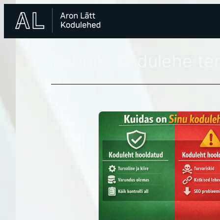
Liigu
sisu
juurde
Rubriik:
Kodulehe ter