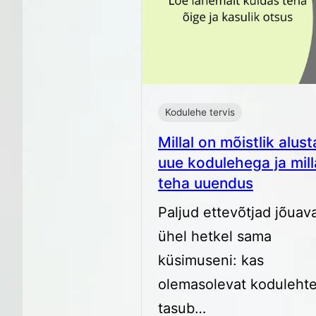
Kodulehe tervis
Millal on mõistlik alus
uue kodulehega ja mill
teha uuendus
Paljud ettevõtjad jõuav
ühel hetkel sama
küsimuseni: kas
olemasolevat koduleht
tasub…