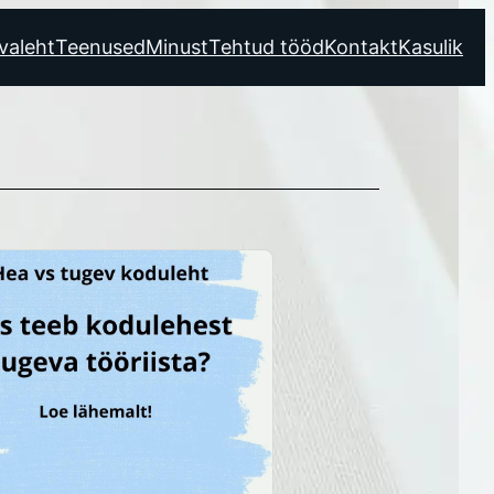
valeht
Teenused
Minust
Tehtud tööd
Kontakt
Kasulik