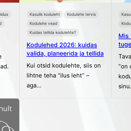
ldus
Kasulik koduleht
Kodulehe tervis
Kasul
d
Kodulehe vead
Kodu
Kuidas tellida kodulehte?
Mis
tuge
Kodulehed 2026: kuidas
valida, planeerida ja tellida
e
Tava
Kui otsid kodulehte, siis on
tad.
“on 
lihtne teha “ilus leht” –
kodu
aga…
sin