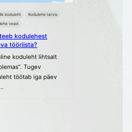
ik koduleht
Kodulehe tervis
lehe vead
 teeb kodulehest
va tööriista?
line koduleht lihtsalt
olemas”. Tugev
leht töötab iga päev
u…