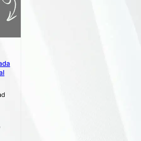
tada
al
ad
e