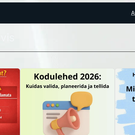
A
vis