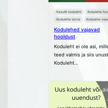
Kasulik koduleht
Kodulehe hoo
Kodulehe tervis
Kodulehe vea
Kodulehed vajavad
hooldust
Koduleht ei ole asi, mill
teed valmis ja siis unus
Koduleht…